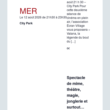
août 21 h 30 –
City Park Pour
MER
cette deuxième
séance de
Le 12 août 2026 de 21h30 à 23h30
cinéma en plein
air, l’association
City Park
Écran Village
vous proposera «
Vaiana, la
légende du bout
du […]
6€
Spectacle
de mime,
théâtre,
magie,
jonglerie et
surtout…