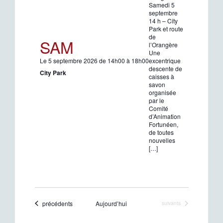
Samedi 5
septembre
14 h – City
Park et route
de
SAM
l’Orangère
Une
Le 5 septembre 2026 de 14h00 à 18h00
excentrique
descente de
City Park
caisses à
savon
organisée
par le
Comité
d’Animation
Fortunéen,
de toutes
nouvelles
[…]
Évènements
précédents
Aujourd’hui
Évènements
suivants