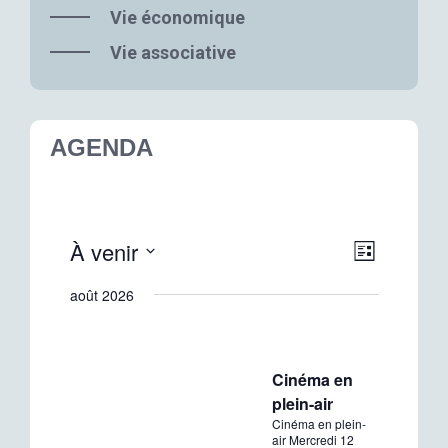
Vie économique
Vie associative
AGENDA
Naviga
Navigat
À venir
Liste
de
par
Sélectionnez
août 2026
vues
une
consult
date.
Évènem
Cinéma en
plein-air
Cinéma en plein-
air Mercredi 12