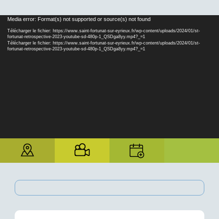
Lecteur
Media error: Format(s) not supported or source(s) not found
vidéo
Télécharger le fichier: https://www.saint-fortunat-sur-eyrieux.fr/wp-content/uploads/2024/01/st-
fortunat-retrospective-2023-youtube-sd-480p-1_QSDga8yy.mp4?_=1
Télécharger le fichier: https://www.saint-fortunat-sur-eyrieux.fr/wp-content/uploads/2024/01/st-
fortunat-retrospective-2023-youtube-sd-480p-1_QSDga8yy.mp4?_=1