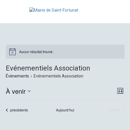
Aucun résultat trouvé.
Evénementiels Association
Évènements
Evénementiels Association
Nav
Nav
À venir
Liste
de
par
Sélectionnez
vu
une
con
Évènements
précédents
Aujourd’hui
Évènements
date.
suivants
Év