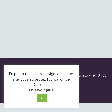
En poursuivant votre navigation sur ce
80 B, allée de la mairie, 07360 St Fortunat sur Eyrieux - Tél :
04 75
site, vous acceptez l’utilisation de
65 23 96
-
Mentions légales
Cookies.
Données Personnelles
En savoir plus
OK