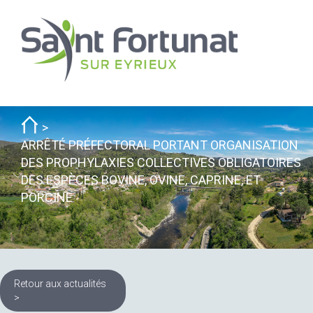
ARRÊTÉ PRÉFECTORAL PORTANT ORGANISATION
DES PROPHYLAXIES COLLECTIVES OBLIGATOIRES
DES ESPÈCES BOVINE, OVINE, CAPRINE, ET
PORCINE
Retour aux actualités
>