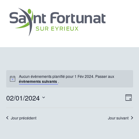
Aucun évènements planifié pour 1 Fév 2024. Passer aux
évènements suivants
.
Nav
Nav
02/01/2024
Jour
de
par
Sélectionnez
vu
une
con
Jour précédent
Jour suivant
date.
Év