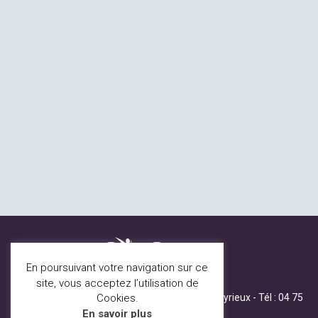
En poursuivant votre navigation sur ce
site, vous acceptez l’utilisation de
80 B, allée de la mairie, 07360 St Fortunat sur Eyrieux - Tél :
04 75
Cookies.
65 23 96
-
Mentions légales
En savoir plus