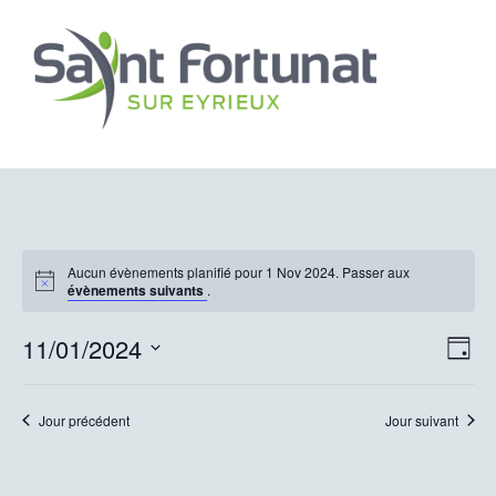
Aucun évènements planifié pour 1 Nov 2024. Passer aux
évènements suivants
.
Nav
Nav
11/01/2024
Jour
de
par
Sélectionnez
vu
une
con
Jour précédent
Jour suivant
date.
Év