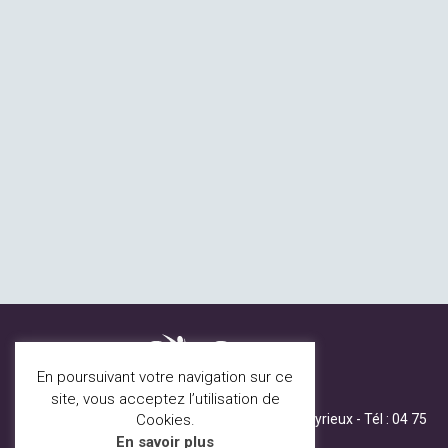
En poursuivant votre navigation sur ce
site, vous acceptez l’utilisation de
80 B, allée de la mairie, 07360 St Fortunat sur Eyrieux - Tél :
04 75
Cookies.
65 23 96
-
Mentions légales
En savoir plus