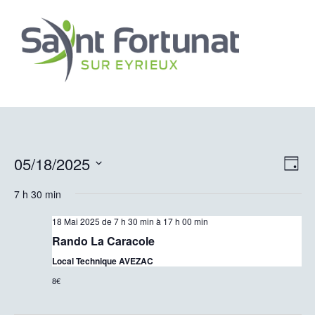
Nav
Nav
05/18/2025
Jour
de
par
Sélectionnez
7 h 30 min
vu
une
con
date.
Év
18 Mai 2025 de 7 h 30 min
à
17 h 00 min
Rando La Caracole
Local Technique AVEZAC
8€