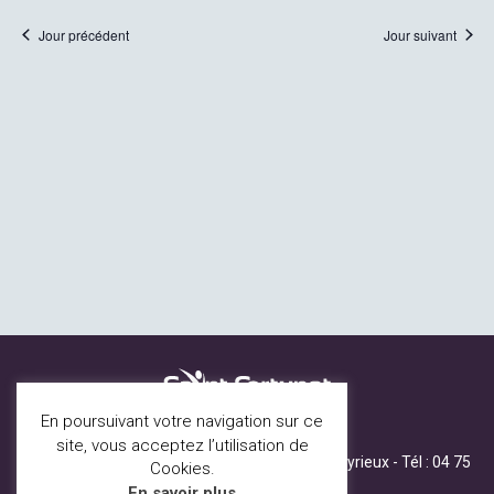
Jour précédent
Jour suivant
En poursuivant votre navigation sur ce
site, vous acceptez l’utilisation de
80 B, allée de la mairie, 07360 St Fortunat sur Eyrieux - Tél :
04 75
Cookies.
65 23 96
-
Mentions légales
En savoir plus