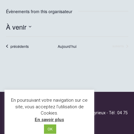
Évènements from this organisateur
À venir
Sélectionnez
une
Évènements
précédents
Aujourd’hui
Évènements
date.
suivants
En poursuivant votre navigation sur ce
site, vous acceptez l’utilisation de
80 B, allée de la mairie, 07360 St Fortunat sur Eyrieux - Tél :
04 75
Cookies.
65 23 96
-
Mentions légales
En savoir plus
Données Personnelles
OK