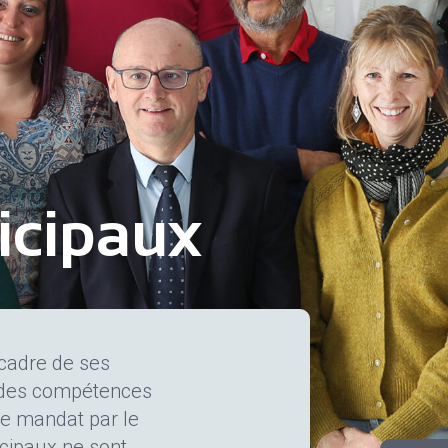
icipaux
 cadre de ses
e des compétences
de mandat par le
icipaux ne sont