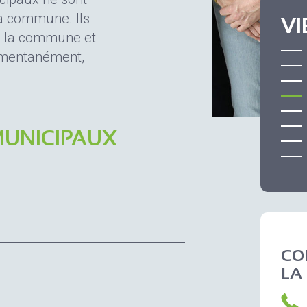
 la commune. Ils
VI
de la commune et
omentanément,
MUNICIPAUX
CO
LA