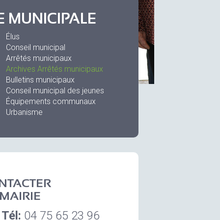
E MUNICIPALE
Élus
Conseil municipal
Arrêtés municipaux
Archives Arrêtés municipaux
Bulletins municipaux
Conseil municipal des jeunes
Équipements communaux
Urbanisme
NTACTER
 MAIRIE
Tél:
04 75 65 23 96